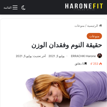
الوضع المظلم
القائمة
الرئيسية
/
منوعات
منوعات
حقيقة النوم وفقدان الوزن
ERRACHKI Harone
يوليو 5, 2021
آخر تحديث: يوليو 5, 2021
4٬253
5 دقائق