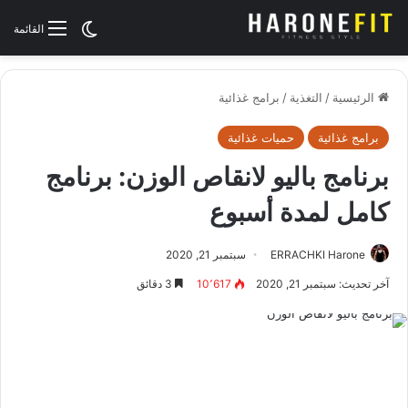
الوضع المظلم
القائمة
الرئيسية
/
التغذية
/
برامج غذائية
برامج غذائية
حميات غذائية
برنامج باليو لانقاص الوزن: برنامج
كامل لمدة أسبوع
ERRACHKI Harone
سبتمبر 21, 2020
آخر تحديث: سبتمبر 21, 2020
10٬617
3 دقائق