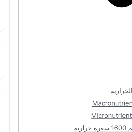
حرارية
ية