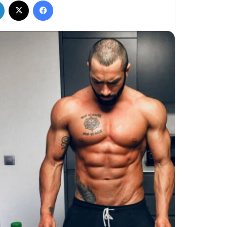
فيسبوك
‫X