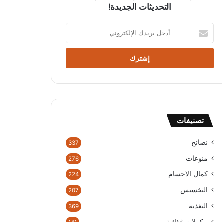
التحديثات الجديدة!
أدخل
بريدك
الإلكتروني
تصنيفات
نصائح
337
منوعات
276
كمال الاجسام
224
التخسيس
207
التغذية
369
مكملات غذائية