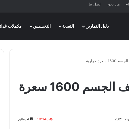
ام
من نحن
اتصل بنا
دليل التمارين
التغذية
التخسيس
مكملات غذائي
سعرة حرارية
برنامج غذائي لتنشيف الجسم 1600 سعرة
20
10٬146
4 دقائق