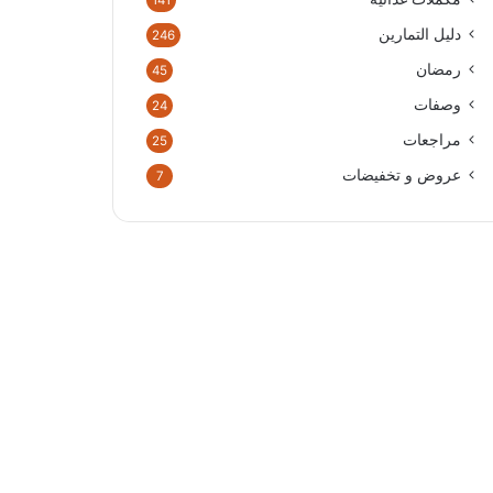
141
دليل التمارين
246
رمضان
45
وصفات
24
مراجعات
25
عروض و تخفيضات
7