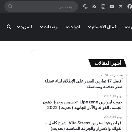
‫X
فيسبوك
‫YouTube
انستقرام
ملخص الموقع RSS
الوضع المظلم
بحث
عن
بحث
ة
كمال الاجسام
ادوات
وصفات
المزيد
أشهر المقالات
سبتمبر 25, 2023
أفضل 17 تمارين الصدر على الإطلاق لبناء عضلة
صدر ضخمة ومتناسقة
يونيو 16, 2022
حبوب ليبو زين Lipozene: تخسيس وحرق دهون
الجسم، الفوائد والآثار الجانبية (تحديث) 2022
يونيو 16, 2022
اقراص فيتا سترس Vita Stress: شرح كامل –
الفوائد والاضرار والجرعة المناسبة (تحديث)