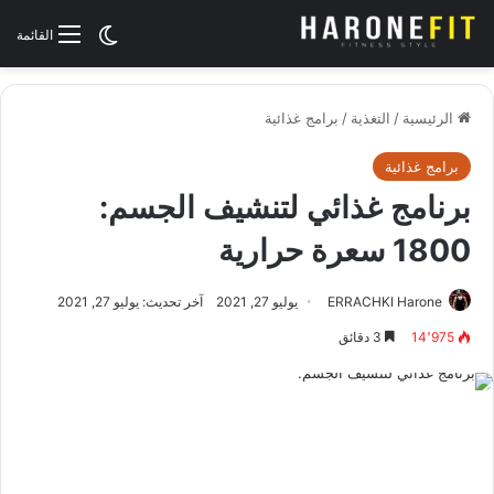
الوضع المظلم
القائمة
الرئيسية
/
التغذية
/
برامج غذائية
برامج غذائية
برنامج غذائي لتنشيف الجسم:
1800 سعرة حرارية
ERRACHKI Harone
يوليو 27, 2021
آخر تحديث: يوليو 27, 2021
14٬975
3 دقائق