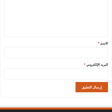
ت
ع
ل
ي
ق
*
الاسم
*
البريد الإلكتروني
*