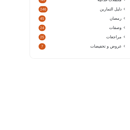
141
دليل التمارين
246
رمضان
45
وصفات
24
مراجعات
25
عروض و تخفيضات
7