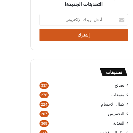
التحديثات الجديدة!
أدخل
بريدك
الإلكتروني
تصنيفات
نصائح
337
منوعات
276
كمال الاجسام
224
التخسيس
207
التغذية
369
مكملات غذائية