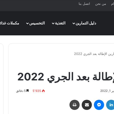
ام
من نحن
اتصل بنا
دليل التمارين
التغذية
التخسيس
مكملات غذائي
202
5٬935
5 دقائق
لينكدإن
ماسنجر
مشاركة عبر البريد
طباعة