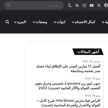
‫X
فيسبوك
‫YouTube
انستقرام
ملخص الموقع RSS
الوضع المظلم
بحث
عن
بحث
ة
كمال الاجسام
ادوات
وصفات
المزيد
أشهر المقالات
سبتمبر 25, 2023
أفضل 17 تمارين الصدر على الإطلاق لبناء عضلة
صدر ضخمة ومتناسقة
يونيو 16, 2022
حبوب ليبو زين Lipozene: تخسيس وحرق دهون
الجسم، الفوائد والآثار الجانبية (تحديث) 2022
يونيو 16, 2022
اقراص فيتا سترس Vita Stress: شرح كامل –
الفوائد والاضرار والجرعة المناسبة (تحديث)