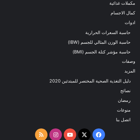
مكملات غذائية
كمال الاجسام
ادوات
حاسبة السعرات الحرارية
حاسبة الوزن المثالي للجسم (IBW)
حاسبة مؤشر كتلة الجسم (BMI)
وصفات
المزيد
دليل التغذية الصحية المختصر للمبتدئين 2020​
نصائح
رمضان
منوعات
اتصل بنا
‫X
فيسبوك
‫YouTube
انستقرام
ملخص