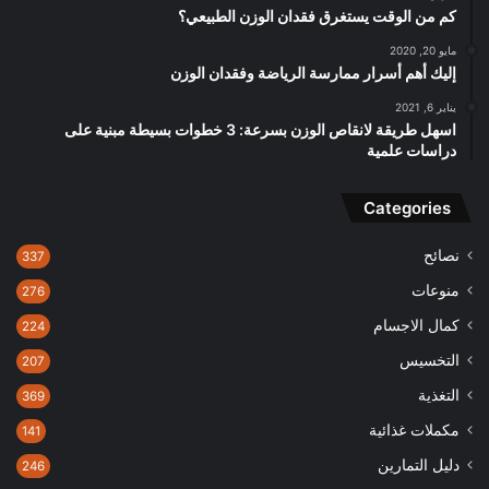
كم من الوقت يستغرق فقدان الوزن الطبيعي؟
مايو 20, 2020
إليك أهم أسرار ممارسة الرياضة وفقدان الوزن
يناير 6, 2021
اسهل طريقة لانقاص الوزن بسرعة: 3 خطوات بسيطة مبنية على
دراسات علمية
Categories
نصائح
337
منوعات
276
كمال الاجسام
224
التخسيس
207
التغذية
369
مكملات غذائية
141
دليل التمارين
246