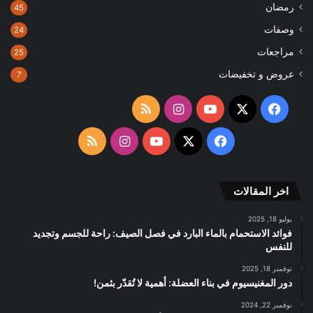
رمضان
45
وصفات
24
مراجعات
25
عروض و تخفيضات
7
‫X
فيسبوك
‫YouTube
انستقرام
ملخص
الموقع
‫X
فيسبوك
‫YouTube
انستقرام
ملخص
RSS
الموقع
اخر المقالات
RSS
يوليو 18, 2025
فوائد الاستحمام بالماء البارد في فصل الصيف: راحة للجسم وتجديد
للنفس
نوفمبر 18, 2025
دور المغنيسيوم في بناء العضلة: أهمية لا تُقدّر بثمن!
نوفمبر 22, 2024