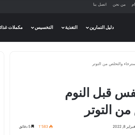
ام
من نحن
اتصل بنا
دليل التمارين
التغذية
التخسيس
مكملات غذائي
التنفس قبل النوم
من التوتر
 8, 2022
1٬583
5 دقائق