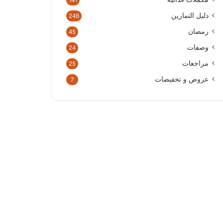
141
دليل التمارين
246
رمضان
45
وصفات
24
مراجعات
25
عروض و تخفيضات
7