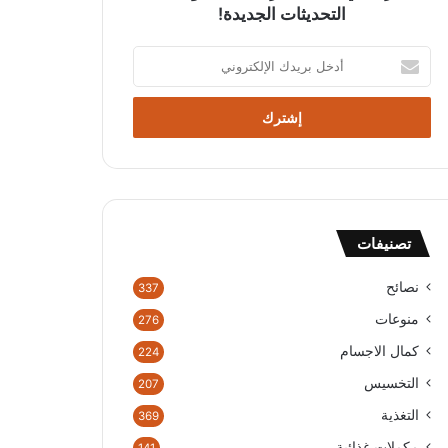
التحديثات الجديدة!
أدخل
بريدك
الإلكتروني
تصنيفات
نصائح
337
منوعات
276
كمال الاجسام
224
التخسيس
207
التغذية
369
مكملات غذائية