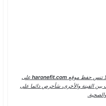
لا تنس حفظ موقع
haronefit.com
على
 بين الفينة والأخرى، سَأحرص دائما على
الصحية.