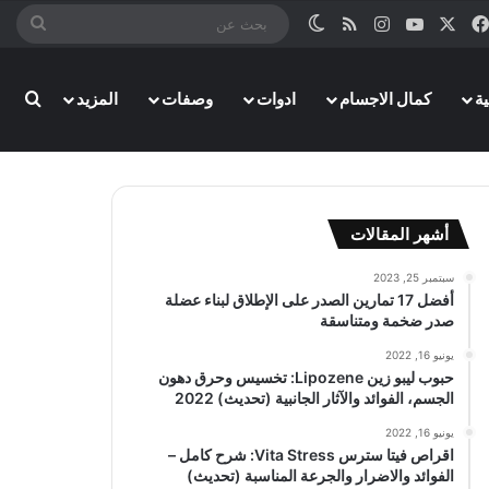
‫X
فيسبوك
‫YouTube
انستقرام
ملخص الموقع RSS
الوضع المظلم
بحث
عن
بحث
ة
كمال الاجسام
ادوات
وصفات
المزيد
أشهر المقالات
سبتمبر 25, 2023
أفضل 17 تمارين الصدر على الإطلاق لبناء عضلة
صدر ضخمة ومتناسقة
يونيو 16, 2022
حبوب ليبو زين Lipozene: تخسيس وحرق دهون
الجسم، الفوائد والآثار الجانبية (تحديث) 2022
يونيو 16, 2022
اقراص فيتا سترس Vita Stress: شرح كامل –
الفوائد والاضرار والجرعة المناسبة (تحديث)