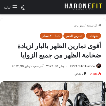
الوضع المظلم
القائمة
الرئيسية
/
منوعات
منوعات
تمارين الجيم
كمال الاجسام
أقوى تمارين الظهر بالبار لزيادة
ضخامة الظهر من جميع الزوايا
ERRACHKI Harone
يناير 30, 2022
آخر تحديث: يناير 30, 2022
9٬886
7 دقائق