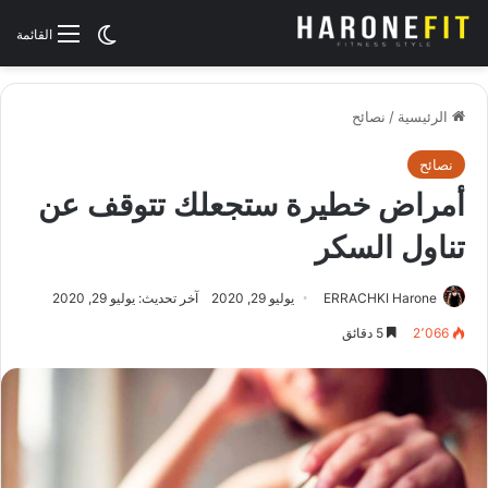
الوضع المظلم
القائمة
الرئيسية
/
نصائح
نصائح
أمراض خطيرة ستجعلك تتوقف عن
تناول السكر
ERRACHKI Harone
يوليو 29, 2020
آخر تحديث: يوليو 29, 2020
2٬066
5 دقائق