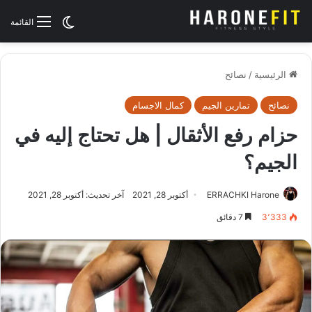
الوضع المظلم
القائمة
الرئيسية
/
نصائح
نصائح
تمارين الجيم
كمال الاجسام
حزام رفع الأثقال | هل تحتاج إليه في
الجيم؟
ERRACHKI Harone
أكتوبر 28, 2021
آخر تحديث: أكتوبر 28, 2021
3٬333
7 دقائق