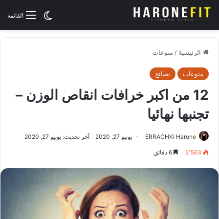
الوضع المظلم
القائمة
الرئيسية
/
منوعات
منوعات
نصائح
12 من اكبر خرافات انقاص الوزن –
تجنبها نهائيا
ERRACHKI Harone
يونيو 27, 2020
آخر تحديث: يونيو 27, 2020
2٬563
6 دقائق