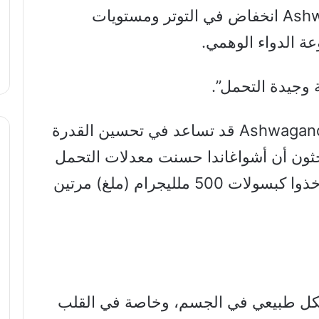
المشاركين الذين تناولوا Ashwagandha انخفاض في التوتر ومستويات
عة الدواء الوهمي.
إلى أن Ashwagandha قد تساعد في تحسين القدرة
احثون أن أشواغاندا حسنت معدلات التحمل
لدى راكبي الدراجات النخبة عندما أخذوا كبسولات 500 ملليجرام (ملغ) مرتين
 موجود بشكل طبيعي في الجسم، وخاصة في القلب