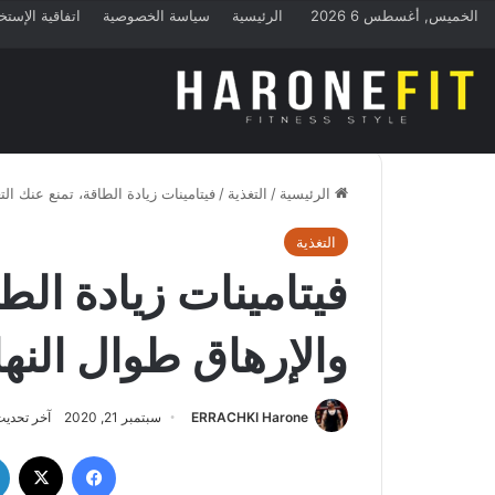
الخميس, أغسطس 6 2026
الرئيسية
سياسة الخصوصية
اتفاقية الإستخ
الرئيسية
/
التغذية
/
فيتامينات زيادة الطاقة، تمنع عنك الت
التغذية
فيتامينات زيادة الط
والإرهاق طوال النها
ERRACHKI Harone
سبتمبر 21, 2020
آخر تحديث: سب
فيسبوك
‫X