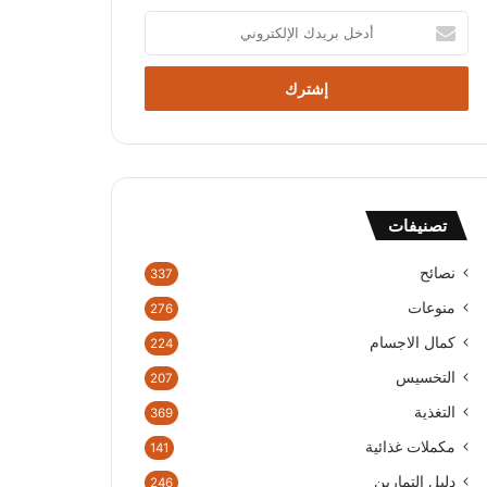
أدخل
بريدك
الإلكتروني
تصنيفات
نصائح
337
منوعات
276
كمال الاجسام
224
التخسيس
207
التغذية
369
مكملات غذائية
141
دليل التمارين
246