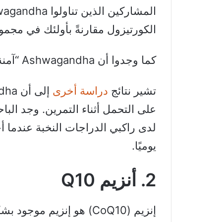
الكورتيزول مقارنةً بأولئك في مجمو
كما وجدوا أن Ashwagandha “آمنة وجيدة التحمل”.
تشير نتائج
دراسة أخرى
على التحمل أثناء التمرين. وجد الب
يوميًا.
2. أنزيم Q10
إنزيم (CoQ10) هو إنزيم