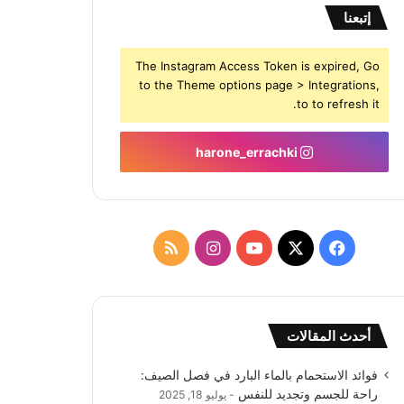
إتبعنا
The Instagram Access Token is expired, Go
to the Theme options page > Integrations,
to to refresh it.
harone_errachki
‫X
فيسبوك
‫YouTube
انستقرام
ملخص
الموقع
RSS
أحدث المقالات
فوائد الاستحمام بالماء البارد في فصل الصيف:
راحة للجسم وتجديد للنفس
يوليو 18, 2025