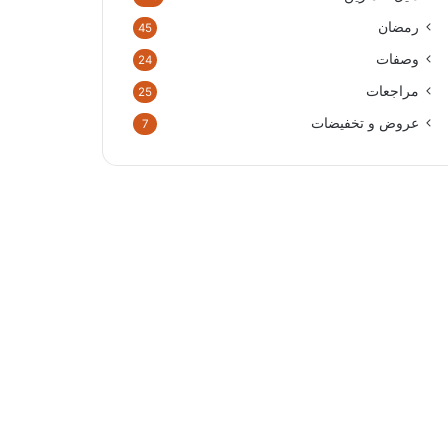
رمضان
45
وصفات
24
مراجعات
25
عروض و تخفيضات
7