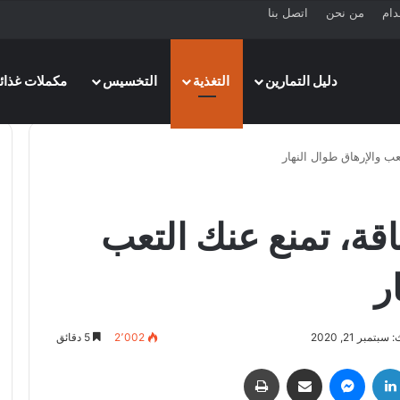
دام
من نحن
اتصل بنا
دليل التمارين
التغذية
التخسيس
مكملات غذائي
عب والإرهاق طوال النهار
اقة، تمنع عنك التعب
ر
تمبر 21, 2020
2٬002
5 دقائق
لينكدإن
ماسنجر
مشاركة عبر البريد
طباعة