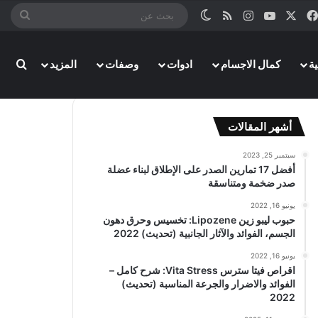
‫X
فيسبوك
‫YouTube
انستقرام
ملخص الموقع RSS
الوضع المظلم
بحث
عن
بحث
ة
كمال الاجسام
ادوات
وصفات
المزيد
أشهر المقالات
سبتمبر 25, 2023
أفضل 17 تمارين الصدر على الإطلاق لبناء عضلة
صدر ضخمة ومتناسقة
يونيو 16, 2022
حبوب ليبو زين Lipozene: تخسيس وحرق دهون
الجسم، الفوائد والآثار الجانبية (تحديث) 2022
يونيو 16, 2022
اقراص فيتا سترس Vita Stress: شرح كامل –
الفوائد والاضرار والجرعة المناسبة (تحديث)
2022