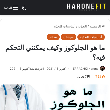
الوضع المظلم
القائمة
الرئيسية
/
التغذية
/
أساسيات التغذية
أساسيات التغذية
منوعات
نصائح
ما هو الجلوكوز وكيف يمكنني التحكم
فيه؟
ERRACHKI Harone
أكتوبر 13, 2021
آخر تحديث: أكتوبر 13, 2021
1٬753
7 دقائق