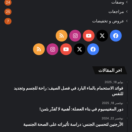
وصفات
24
مراجعات
25
عروض و تخفيضات
7
‫X
فيسبوك
‫YouTube
انستقرام
ملخص
الموقع
‫X
فيسبوك
‫YouTube
انستقرام
ملخص
RSS
الموقع
اخر المقالات
RSS
يوليو 18, 2025
فوائد الاستحمام بالماء البارد في فصل الصيف: راحة للجسم وتجديد
للنفس
نوفمبر 18, 2025
دور المغنيسيوم في بناء العضلة: أهمية لا تُقدّر بثمن!
نوفمبر 22, 2024
الأرجنين لتحسين الجنس: دراسة تأثيراته على الصحة الجنسية