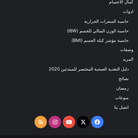
كمال الاجسام
ادوات
حاسبة السعرات الحرارية
حاسبة الوزن المثالي للجسم (IBW)
حاسبة مؤشر كتلة الجسم (BMI)
وصفات
المزيد
دليل التغذية الصحية المختصر للمبتدئين 2020​
نصائح
رمضان
منوعات
اتصل بنا
‫X
فيسبوك
‫YouTube
انستقرام
ملخص
الموقع