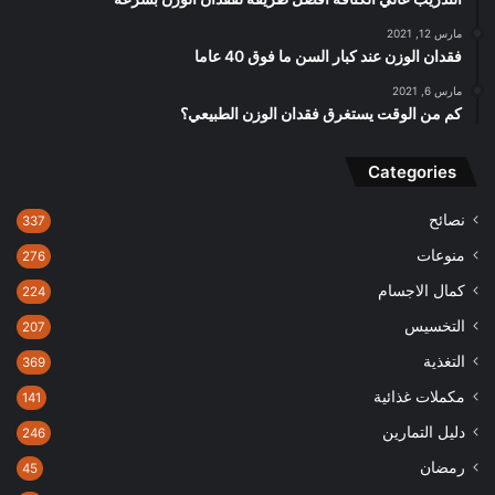
مارس 12, 2021
فقدان الوزن عند كبار السن ما فوق 40 عاما
مارس 6, 2021
كم من الوقت يستغرق فقدان الوزن الطبيعي؟
Categories
نصائح
337
منوعات
276
كمال الاجسام
224
التخسيس
207
التغذية
369
مكملات غذائية
141
دليل التمارين
246
رمضان
45