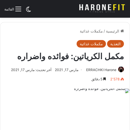
الوضع المظلم
القائمة
الرئيسية
/
مكملات غذائية
التغذية
مكملات غذائية
مكمل الكرياتين: فوائده واضراره
ERRACHKI Harone
مارس 17, 2021
آخر تحديث: مارس 17, 2021
2٬578
5 دقائق