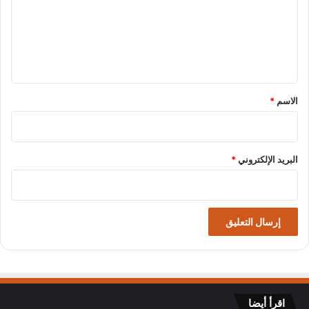
ع
ل
ي
ق
*
الاسم
*
البريد الإلكتروني
*
اقرأ أيضا