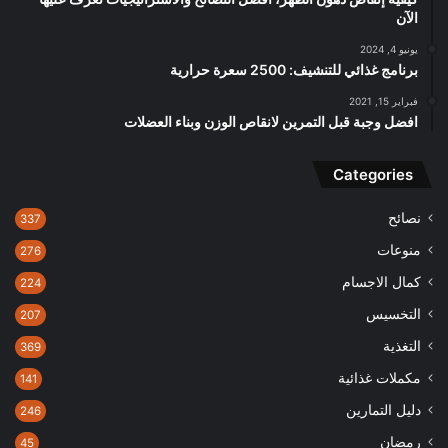
الآن
يونيو 4, 2024
برنامج غذائي للتنشيف: 2500 سعرة حرارية
فبراير 15, 2021
افضل وجبة قبل التمرين لانقاص الوزن وبناء العضلات
Categories
نصائح
337
منوعات
276
كمال الاجسام
224
التخسيس
207
التغذية
369
مكملات غذائية
141
دليل التمارين
246
رمضان
45