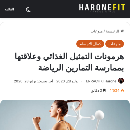
الوضع المظلم
القائمة
الرئيسية
/
منوعات
منوعات
كمال الاجسام
هرمونات التمثيل الغذائي وعلاقتها
بممارسة التمارين الرياضة
ERRACHKI Harone
يوليو 28, 2020
آخر تحديث: يوليو 28, 2020
1٬534
3 دقائق