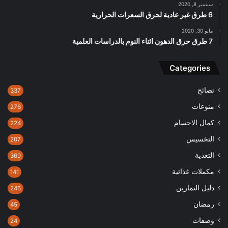
سبتمبر 8, 2020
6 طرق غير عادية لحرق السعرات الحرارية
مايو 30, 2020
7 طرق حرق الدهون اثناء النوم بالدراسات العلمية
Categories
نصائح
337
منوعات
276
كمال الاجسام
224
التخسيس
207
التغذية
369
مكملات غذائية
141
دليل التمارين
246
رمضان
45
وصفات
24