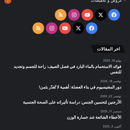
عروض و تخفيضات
7
‫X
فيسبوك
‫YouTube
انستقرام
ملخص
الموقع
‫X
فيسبوك
‫YouTube
انستقرام
ملخص
RSS
الموقع
اخر المقالات
RSS
يوليو 18, 2025
فوائد الاستحمام بالماء البارد في فصل الصيف: راحة للجسم وتجديد
للنفس
نوفمبر 18, 2025
دور المغنيسيوم في بناء العضلة: أهمية لا تُقدّر بثمن!
نوفمبر 22, 2024
الأرجنين لتحسين الجنس: دراسة تأثيراته على الصحة الجنسية
سبتمبر 11, 2025
الأخطاء الشائعة عند خسارة الوزن
أكتوبر 5, 2025