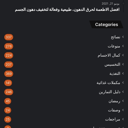
يونيو 21, 2021
افضل الاطعمة لحرق الدهون، طبيعية وفعالة لتخفيف دهون الجسم
Categories
نصائح
337
منوعات
276
كمال الاجسام
224
التخسيس
207
التغذية
369
مكملات غذائية
141
دليل التمارين
246
رمضان
45
وصفات
24
مراجعات
25