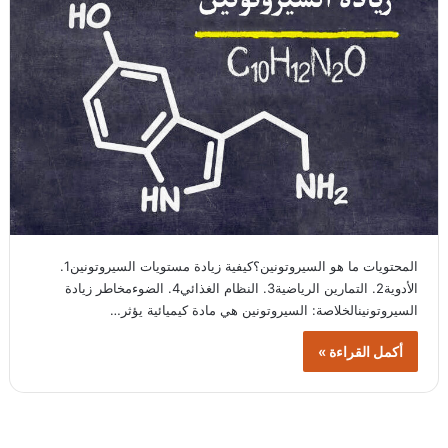
المحتويات ما هو السيروتونين؟كيفية زيادة مستويات السيروتونين1.
الأدوية2. التمارين الرياضية3. النظام الغذائي4. الضوءمخاطر زيادة
السيروتونينالخلاصة: السيروتونين هي مادة كيميائية يؤثر…
أكمل القراءة »