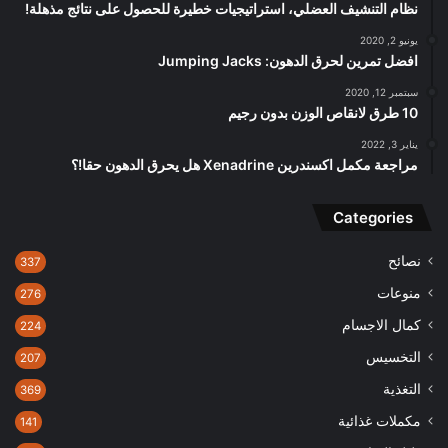
نظام التنشيف العضلي، استراتيجيات خطيرة للحصول على نتائج مذهلة!
يونيو 2, 2020
افضل تمرين لحرق الدهون: Jumping Jacks
سبتمبر 12, 2020
10 طرق لانقاص الوزن بدون رجيم
يناير 3, 2022
مراجعة مكمل اكسندرين Xenadrine هل يحرق الدهون حقا!؟
Categories
نصائح
337
منوعات
276
كمال الاجسام
224
التخسيس
207
التغذية
369
مكملات غذائية
141