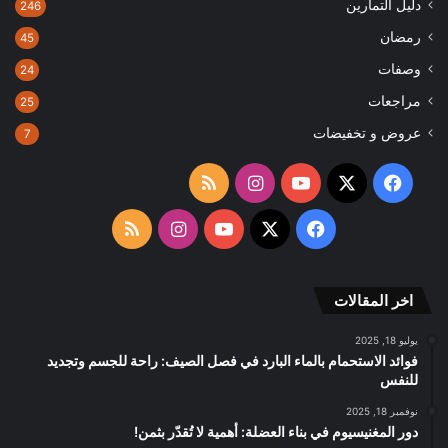
دليل التمارين
246
رمضان
45
وصفات
24
مراجعات
25
عروض و تخفيضات
7
‫X
فيسبوك
‫YouTube
انستقرام
ملخص
الموقع
‫X
فيسبوك
‫YouTube
انستقرام
ملخص
RSS
الموقع
اخر المقالات
RSS
يوليو 18, 2025
فوائد الاستحمام بالماء البارد في فصل الصيف: راحة للجسم وتجديد
للنفس
نوفمبر 18, 2025
دور المغنيسيوم في بناء العضلة: أهمية لا تُقدّر بثمن!