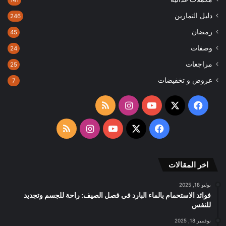
دليل التمارين
246
رمضان
45
وصفات
24
مراجعات
25
عروض و تخفيضات
7
‫X
فيسبوك
‫YouTube
انستقرام
ملخص
الموقع
‫X
فيسبوك
‫YouTube
انستقرام
ملخص
RSS
الموقع
اخر المقالات
RSS
يوليو 18, 2025
فوائد الاستحمام بالماء البارد في فصل الصيف: راحة للجسم وتجديد
للنفس
نوفمبر 18, 2025