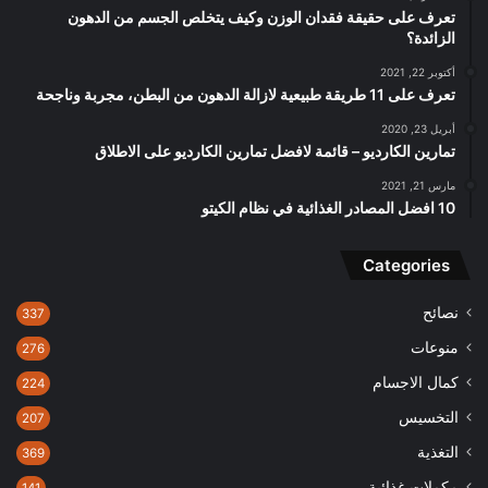
تعرف على حقيقة فقدان الوزن وكيف يتخلص الجسم من الدهون
الزائدة؟
أكتوبر 22, 2021
تعرف على 11 طريقة طبيعية لازالة الدهون من البطن، مجربة وناجحة
أبريل 23, 2020
تمارين الكارديو – قائمة لافضل تمارين الكارديو على الاطلاق
مارس 21, 2021
10 افضل المصادر الغذائية في نظام الكيتو
Categories
نصائح
337
منوعات
276
كمال الاجسام
224
التخسيس
207
التغذية
369
مكملات غذائية
141