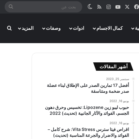
‫X
فيسبوك
‫YouTube
انستقرام
ملخص الموقع RSS
الوضع المظلم
بحث
عن
ة
كمال الاجسام
ادوات
وصفات
المزيد
بحث
أشهر المقالات
سبتمبر 25, 2023
أفضل 17 تمارين الصدر على الإطلاق لبناء عضلة
صدر ضخمة ومتناسقة
يونيو 16, 2022
حبوب ليبو زين Lipozene: تخسيس وحرق دهون
الجسم، الفوائد والآثار الجانبية (تحديث) 2022
يونيو 16, 2022
اقراص فيتا سترس Vita Stress: شرح كامل –
الفوائد والاضرار والجرعة المناسبة (تحديث)