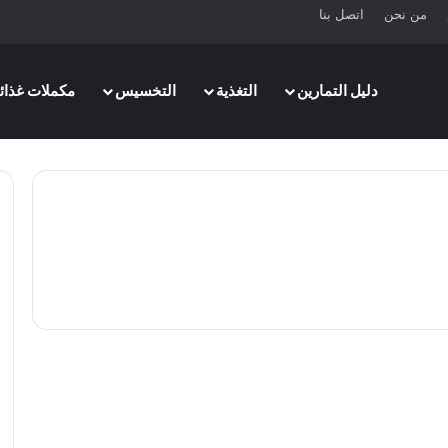
من نحن
اتصل بنا
دليل التمارين
التغذية
التخسيس
مكملات غذائي
التخسيس
أهمية تمارين المشي في