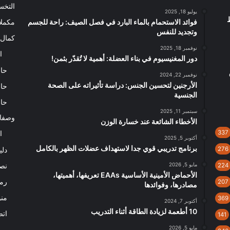
التخ
يوليو 18, 2025
فوائد الاستحمام بالماء البارد في فصل الصيف: راحة للجسم
مكملا
وتجديد للنفس
كمال 
نوفمبر 18, 2025
ا
دور المغنيسيوم في بناء العضلة: أهمية لا تُقدّر بثمن!
حاس
رق
نوفمبر 22, 2024
الأرجنين لتحسين الجنس: دراسة تأثيراته على الصحة
حاس
الجنسية
حاس
سبتمبر 11, 2025
وصفا
الأخطاء الشائعة عند خسارة الوزن
337
ا
أكتوبر 5, 2025
برنامج تدريبي قوي جدا لاستهداف عضلات الظهر بالكامل
276
دلي
مايو 5, 2026
نصا
224
الأحماض الأمينية الأساسية EAAs تعريفها، أهميتها،
رم
207
مصادرها، وفوائدها
من
369
أكتوبر 7, 2024
10 أطعمة لزيادة الطاقة أثناء التدريب
اتص
141
مايو 5, 2026