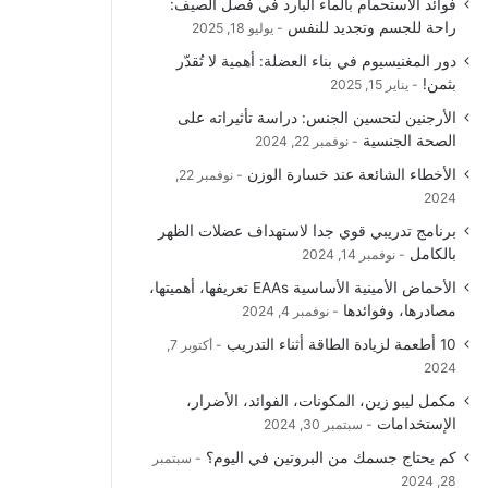
فوائد الاستحمام بالماء البارد في فصل الصيف:
و
T
ق
ا
راحة للجسم وتجديد للنفس
يوليو 18, 2025
دور المغنيسيوم في بناء العضلة: أهمية لا تُقدّر
ك
u
ر
ل
بثمن!
يناير 15, 2025
b
ا
م
الأرجنين لتحسين الجنس: دراسة تأثيراته على
الصحة الجنسية
نوفمبر 22, 2024
e
م
و
الأخطاء الشائعة عند خسارة الوزن
نوفمبر 22,
ق
2024
برنامج تدريبي قوي جدا لاستهداف عضلات الظهر
ع
بالكامل
نوفمبر 14, 2024
R
الأحماض الأمينية الأساسية EAAs تعريفها، أهميتها،
مصادرها، وفوائدها
نوفمبر 4, 2024
S
10 أطعمة لزيادة الطاقة أثناء التدريب
أكتوبر 7,
2024
S
مكمل ليبو زين، المكونات، الفوائد، الأضرار،
الإستخدامات
سبتمبر 30, 2024
كم يحتاج جسمك من البروتين في اليوم؟
سبتمبر
28, 2024