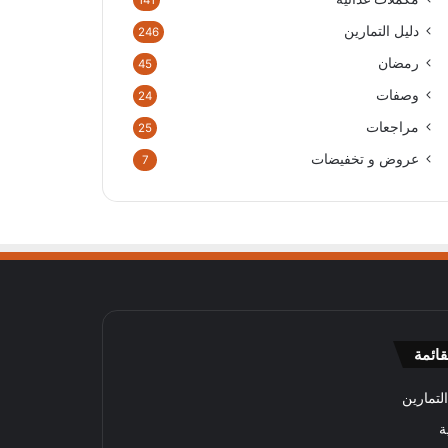
141
دليل التمارين
246
رمضان
45
وصفات
24
مراجعات
25
عروض و تخفيضات
7
قائمة
لتمارين
ة