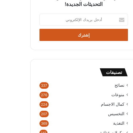
التحديثات الجديدة!
أ
د
خ
ل
ب
ر
ي
د
ك
تصنيفات
ا
ل
إ
نصائح
337
ل
منوعات
276
ك
ت
كمال الاجسام
224
ر
التخسيس
207
و
ن
التغذية
369
ي
مكملات غذائية