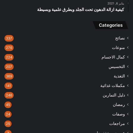
يناير 6, 2021
كيفية ازالة الدهون تحت الجلد وبطرق علمية وبسيطة
Categories
نصائح
337
منوعات
276
كمال الاجسام
224
التخسيس
207
التغذية
369
مكملات غذائية
141
دليل التمارين
246
رمضان
45
وصفات
24
مراجعات
25
عروض و تخفيضات