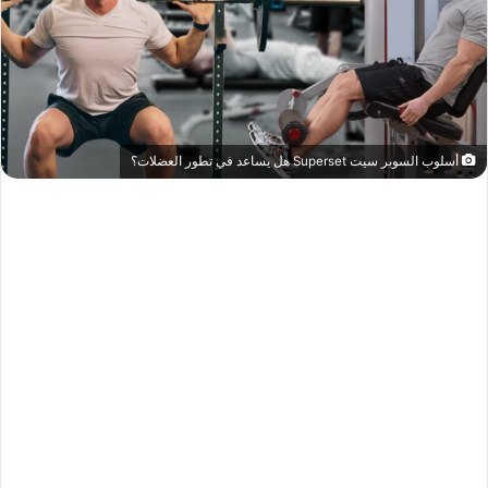
أسلوب السوبر سيت Superset هل يساعد في تطور العضلات؟