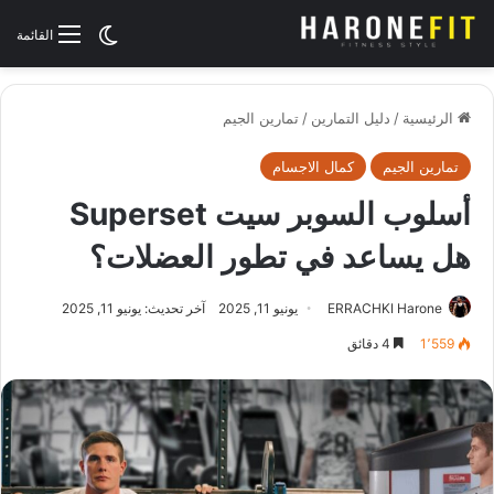
الوضع المظلم
القائمة
الرئيسية
/
دليل التمارين
/
تمارين الجيم
تمارين الجيم
كمال الاجسام
أسلوب السوبر سيت Superset
هل يساعد في تطور العضلات؟
ERRACHKI Harone
يونيو 11, 2025
آخر تحديث: يونيو 11, 2025
1٬559
4 دقائق