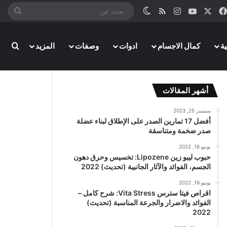
‫X
فيسبوك
‫YouTube
انستقرام
ملخص الموقع RSS
الوضع المظلم
بحث
عن
بحث
ة
كمال الاجسام
ادوات
وصفات
المزيد
أشهر المقالات
سبتمبر 25, 2023
أفضل 17 تمارين الصدر على الإطلاق لبناء عضلة
صدر ضخمة ومتناسقة
يونيو 16, 2022
حبوب ليبو زين Lipozene: تخسيس وحرق دهون
الجسم، الفوائد والآثار الجانبية (تحديث) 2022
يونيو 16, 2022
اقراص فيتا سترس Vita Stress: شرح كامل –
الفوائد والاضرار والجرعة المناسبة (تحديث)
2022