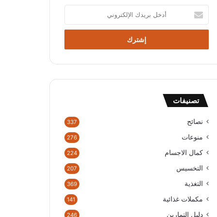
أدخل
بريدك
الإلكتروني
تصنيفات
نصائح
337
منوعات
276
كمال الاجسام
224
التخسيس
207
التغذية
369
مكملات غذائية
141
دليل التمارين
246