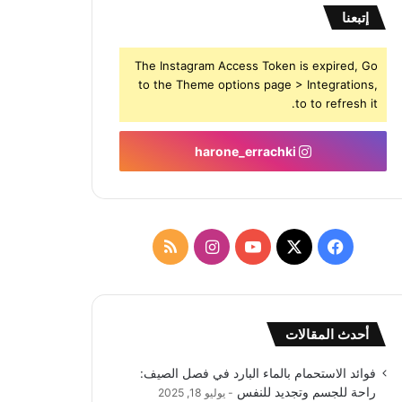
إتبعنا
The Instagram Access Token is expired, Go
to the Theme options page > Integrations,
to to refresh it.
harone_errachki
‫X
فيسبوك
‫YouTube
انستقرام
ملخص
الموقع
RSS
أحدث المقالات
فوائد الاستحمام بالماء البارد في فصل الصيف:
راحة للجسم وتجديد للنفس
يوليو 18, 2025