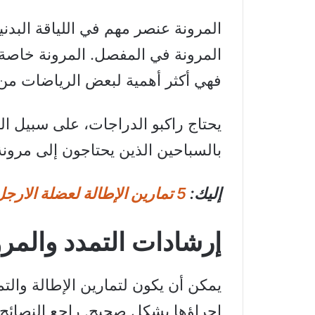
المرونة عنصر مهم في اللياقة البدني
المرونة في المفصل. المرونة خاصة أ
فهي أكثر أهمية لبعض الرياضات من
يحتاج راكبو الدراجات، على سبيل ال
بالسباحين الذين يحتاجون إلى مرونة 
إليك:
5 تمارين الإطالة لعضلة الارجل الخلفية | أوتار الركبة (Hamstrings)
إرشادات التمدد والمرو
يمكن أن يكون لتمارين الإطالة والتم
إجراؤها بشكل صحيح. راجع النصائح ال