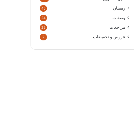
رمضان
45
وصفات
24
مراجعات
25
عروض و تخفيضات
7