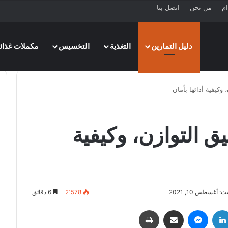
ام
من نحن
اتصل بنا
دليل التمارين
التغذية
التخسيس
مكملات غذائي
 وكيفية أدائها بأمان
يق التوازن، وكيفية
: أغسطس 10, 2021
2٬578
6 دقائق
لينكدإن
ماسنجر
مشاركة عبر البريد
طباعة