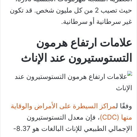
حيث تصيب 2 من كل مليون شخص. قد تكون
غير سرطانية أو سرطانية.
علامات ارتفاع هرمون
التستوستيرون عند الإناث
وفقًا ل
مراكز السيطرة على الأمراض والوقاية
منها (CDC)
، فإن معدل التستوستيرون
الإجمالي الطبيعي للإناث البالغات هو 8.37-