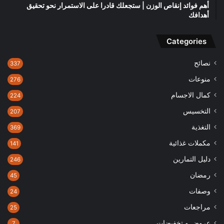
أهم فوائد إنقاص الوزن | ستجعلك قادرا على الاستمرار نحو تحقيق
أهدافك
Categories
نصائح
337
منوعات
276
كمال الاجسام
224
التخسيس
207
التغذية
369
مكملات غذائية
141
دليل التمارين
246
رمضان
45
وصفات
24
مراجعات
25
عروض و تخفيضات
7