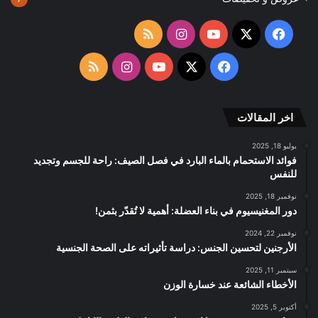
‫X
فيسبوك
‫YouTube
انستقرام
ملخص
الموقع
‫X
فيسبوك
‫YouTube
انستقرام
ملخص
RSS
الموقع
اخر المقالات
RSS
يوليو 18, 2025
فوائد الاستحمام بالماء البارد في فصل الصيف: راحة للجسم وتجديد
للنفس
نوفمبر 18, 2025
دور المغنيسيوم في بناء العضلة: أهمية لا تُقدّر بثمن!
نوفمبر 22, 2024
الأرجنين لتحسين الجنس: دراسة تأثيراته على الصحة الجنسية
سبتمبر 11, 2025
الأخطاء الشائعة عند خسارة الوزن
أكتوبر 5, 2025