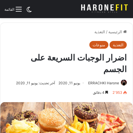
الوضع المظلم
القائمة
الرئيسية
/
التغذية
التغذية
منوعات
اضرار الوجبات السريعة على
الجسم
ERRACHKI Harone
يونيو 11, 2020
آخر تحديث: يونيو 11, 2020
2٬953
4 دقائق