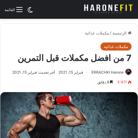
الوضع المظلم
القائمة
الرئيسية
/
مكملات غذائية
مكملات غذائية
7 من افضل مكملات قبل التمرين
ERRACHKI Harone
فبراير 15, 2021
آخر تحديث: فبراير 15, 2021
5٬471
8 دقائق