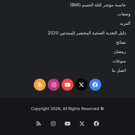
حاسبة مؤشر كتلة الجسم (BMI)
وصفات
المزيد
دليل التغذية الصحية المختصر للمبتدئين 2020​
نصائح
رمضان
منوعات
اتصل بنا
‫X
فيسبوك
‫YouTube
انستقرام
ملخص
الموقع
RSS
© Copyright 2026, All Rights Reserved
فيسبوك
‫X
‫YouTube
انستقرام
ملخص