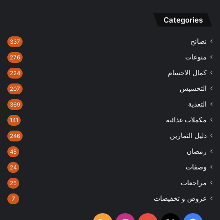
Categories
نصائح
337
منوعات
276
كمال الاجسام
224
التخسيس
207
التغذية
369
مكملات غذائية
141
دليل التمارين
246
رمضان
45
وصفات
24
مراجعات
25
عروض و تخفيضات
7