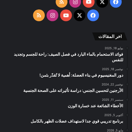
‫X
فيسبوك
‫YouTube
انستقرام
ملخص
الموقع
‫X
فيسبوك
‫YouTube
انستقرام
ملخص
RSS
الموقع
اخر المقالات
RSS
يوليو 18, 2025
فوائد الاستحمام بالماء البارد في فصل الصيف: راحة للجسم وتجديد
للنفس
نوفمبر 18, 2025
دور المغنيسيوم في بناء العضلة: أهمية لا تُقدّر بثمن!
نوفمبر 22, 2024
الأرجنين لتحسين الجنس: دراسة تأثيراته على الصحة الجنسية
سبتمبر 11, 2025
الأخطاء الشائعة عند خسارة الوزن
أكتوبر 5, 2025
برنامج تدريبي قوي جدا لاستهداف عضلات الظهر بالكامل
مايو 5, 2026