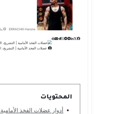
ERRACHKI Harone
يناير 
‫X
طباعة
تيلقرام
لينكدإن
ماسنجر
ماسنجر
واتساب
مشاركة
فيسبوك
عبر
عضلات الفخذ الأمامية | التشريح، ا
البريد
المحتويات
أدوار عضلات الفخذ الأمامية