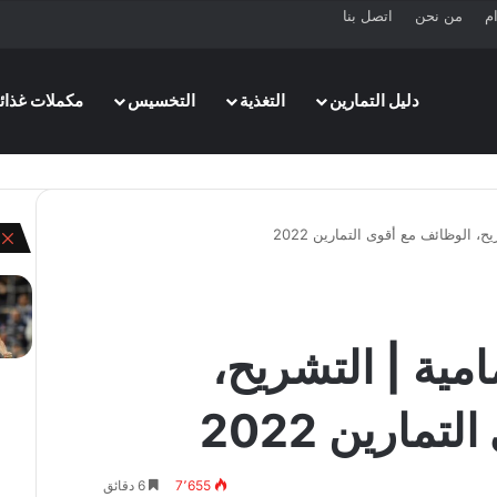
ام
من نحن
اتصل بنا
دليل التمارين
التغذية
التخسيس
مكملات غذائي
، الوظائف مع أقوى التمارين 2022
إ
مية | التشريح،
مارين 2022
7٬655
6 دقائق