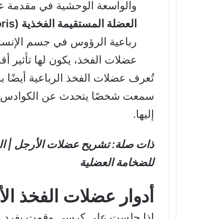
والواسعة الوحشية في مقدمة ع
العضلة المستقيمة الفخذية (Rectus femoris):
رباعية الرؤوس في جسم الإنسان
عضلات الفخذ، يكون لها تأثير أقل
تُعرف عضلات الفخذ الرباعية أيضًا 
سمعت شخصًا يتحدث عن الكوادس، ف
إليها.
ذات صلة:
تشريح عضلات الأرجل | ال
للضخامة العضلية
أدوار عضلات الفخذ الأ
إذا جلست على كرسي وقمت بفرد رك