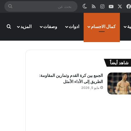
‫X
فيسبوك
‫YouTube
انستقرام
ملخص الموقع RSS
الوضع المظلم
بحث
عن
بحث
ة
كمال الاجسام
ادوات
وصفات
المزيد
غلاق
شاهد أيضاً
الجمع بين كرة القدم وتمارين المقاومة:
الطريق إلى الأداء الأمثل
مايو 5, 2026