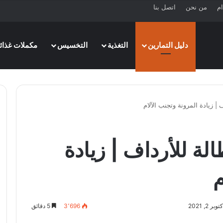
ام
من نحن
اتصل بنا
دليل التمارين
التغذية
التخسيس
مكملات غذائي
الإطالة للأرداف | زيادة
م
 2, 2021
3٬696
5 دقائق