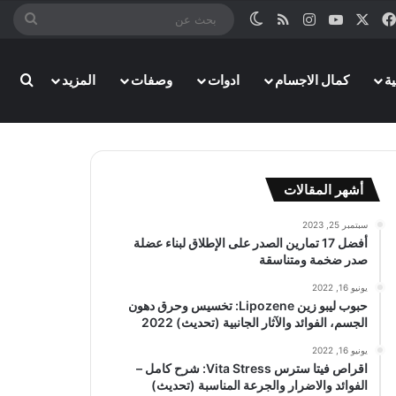
‫X
فيسبوك
‫YouTube
انستقرام
ملخص الموقع RSS
الوضع المظلم
بحث
عن
بحث
ة
كمال الاجسام
ادوات
وصفات
المزيد
أشهر المقالات
سبتمبر 25, 2023
أفضل 17 تمارين الصدر على الإطلاق لبناء عضلة
صدر ضخمة ومتناسقة
يونيو 16, 2022
حبوب ليبو زين Lipozene: تخسيس وحرق دهون
الجسم، الفوائد والآثار الجانبية (تحديث) 2022
يونيو 16, 2022
اقراص فيتا سترس Vita Stress: شرح كامل –
الفوائد والاضرار والجرعة المناسبة (تحديث)