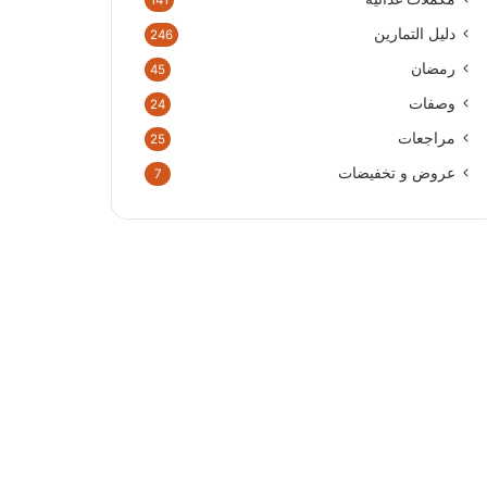
141
دليل التمارين
246
رمضان
45
وصفات
24
مراجعات
25
عروض و تخفيضات
7