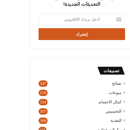
التحديثات الجديدة!
أدخل
بريدك
الإلكتروني
تصنيفات
نصائح
337
منوعات
276
كمال الاجسام
224
التخسيس
207
التغذية
369
مكملات غذائية