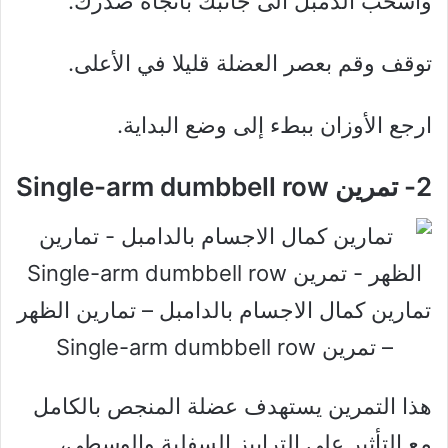
واسحب الدمبل الى جانبك باتجاه صدرك.
توقف وقم بعصر العضلة قليلا في الأعلى.
ارجع الأوزان ببطء إلى وضع البداية.
2- تمرين Single-arm dumbbell row
تمارين كمال الاجسام بالدامبل – تمارين الظهر
– تمرين Single-arm dumbbell row
هذا التمرين يستهدف عضلة المنجص بالكامل
مع التأثير على الترابيز السفلية والوسطى،