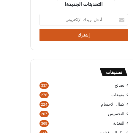
التحديثات الجديدة!
أدخل
بريدك
الإلكتروني
تصنيفات
نصائح
337
منوعات
276
كمال الاجسام
224
التخسيس
207
التغذية
369
مكملات غذائية