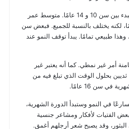
عند الفتيات، يميل سن البلوغ إلى البدء بين سن 10 و 14 عامًا. متوسط ​​عمر
ت لبدء البلوغ هو حوالي 11 عامًا، لكنه يختلف بالنسبة للجميع. فبعض سن
، وهذا طبيعي تمامًا. يبدأ توقف النمو عند
نة أمر غير نمطي. كما أنه يعتبر غير
 ثديين بحلول الوقت الذي تبلغ فيه من
ارعًا في النمو وستبدأ الدورة الشهرية،
عض الفتيات لأفكار ومشاعر جنسية
لبثور، وقد يصبح شعر أرجلهم أغمق.