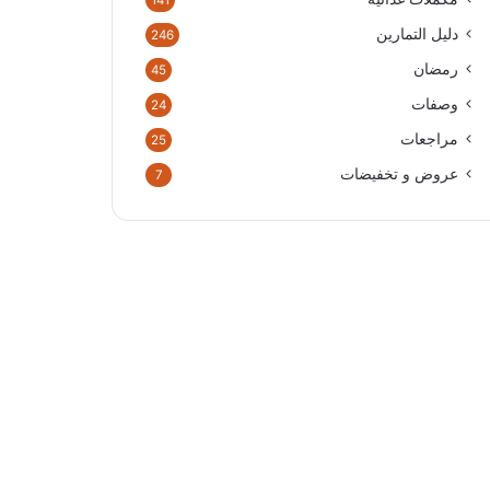
141
دليل التمارين
246
رمضان
45
وصفات
24
مراجعات
25
عروض و تخفيضات
7