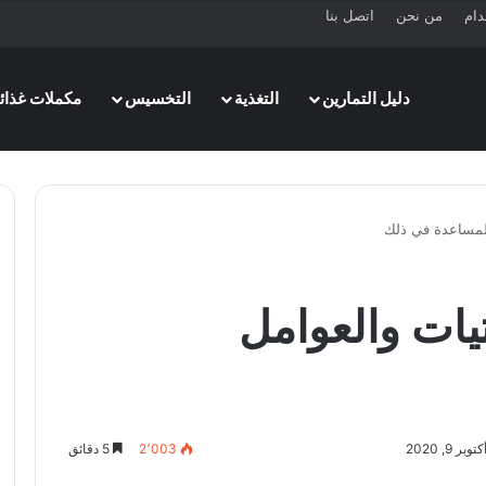
دام
من نحن
اتصل بنا
دليل التمارين
التغذية
التخسيس
مكملات غذائي
المساعدة في ذلك
تيات والعوامل
 9, 2020
2٬003
5 دقائق