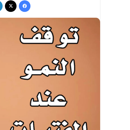
فيسبوك
‫X