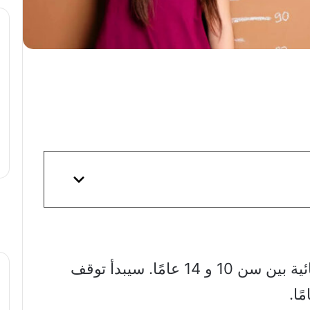
غالبا يكون لدا الفتيات طفرة نمو نهائية بين سن 10 و 14 عامًا. سيبدأ توقف