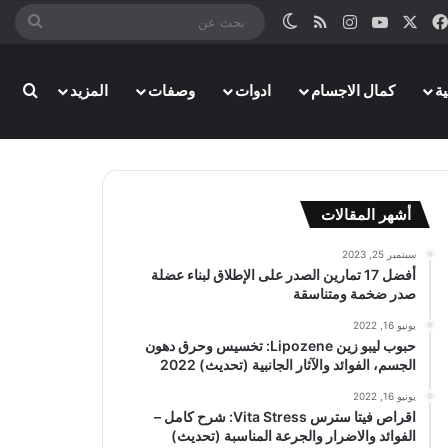
‫X
فيسبوك
‫YouTube
انستقرام
ملخص الموقع RSS
الوضع المظلم
بحث
عن
بحث
ة
كمال الاجسام
ادوات
وصفات
المزيد
أشهر المقالات
سبتمبر 25, 2023
أفضل 17 تمارين الصدر على الإطلاق لبناء عضلة
صدر ضخمة ومتناسقة
يونيو 16, 2022
حبوب ليبو زين Lipozene: تخسيس وحرق دهون
الجسم، الفوائد والآثار الجانبية (تحديث) 2022
يونيو 16, 2022
اقراص فيتا سترس Vita Stress: شرح كامل –
الفوائد والاضرار والجرعة المناسبة (تحديث)