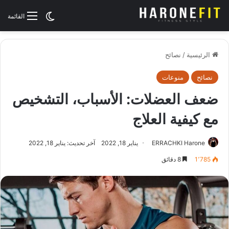
الوضع المظلم
القائمة
الرئيسية
/
نصائح
نصائح
منوعات
ضعف العضلات: الأسباب، التشخيص
مع كيفية العلاج
ERRACHKI Harone
يناير 18, 2022
آخر تحديث: يناير 18, 2022
1٬785
8 دقائق