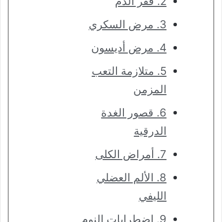
2. فقر الدم
3. مرض السكري
4. مرض أديسون
5. متلازمة التعب
المزمن
6. قصور الغدة
الدرقية
7. أمراض الكلى
8. الألم العضلي
الليفي
9. اضطرابات النوم