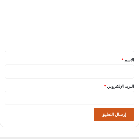
ل
ت
ع
ل
ي
ق
*
الاسم
*
البريد الإلكتروني
*