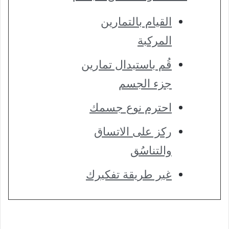
القيام بالتمارين
المركبة
قُم باستبدال تمارين
جزء الجسم
احترم نوع جسمك
ركز على الاتساق
والتناسُق
غير طريقة تفكيرك