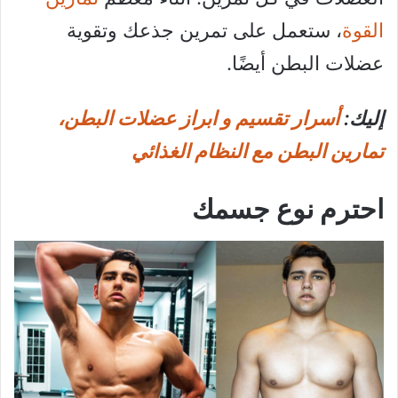
القوة
، ستعمل على تمرين جذعك وتقوية
عضلات البطن أيضًا.
إليك:
أسرار تقسيم و ابراز عضلات البطن،
تمارين البطن مع النظام الغذائي
احترم نوع جسمك