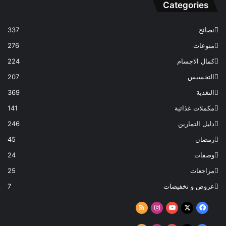
Categories
نصائح
337
منوعات
276
كمال الاجسام
224
التخسيس
207
التغذية
369
مكملات غذائية
141
دليل التمارين
246
رمضان
45
وصفات
24
مراجعات
25
عروض و تخفيضات
7
‫X
فيسبوك
‫YouTube
انستقرام
ملخص
الموقع