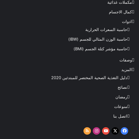
مكملات غذائية
كمال الاجسام
ادوات
حاسبة السعرات الحرارية
حاسبة الوزن المثالي للجسم (IBW)
حاسبة مؤشر كتلة الجسم (BMI)
وصفات
المزيد
دليل التغذية الصحية المختصر للمبتدئين 2020​
نصائح
رمضان
منوعات
اتصل بنا
‫X
فيسبوك
‫YouTube
انستقرام
ملخص
الموقع