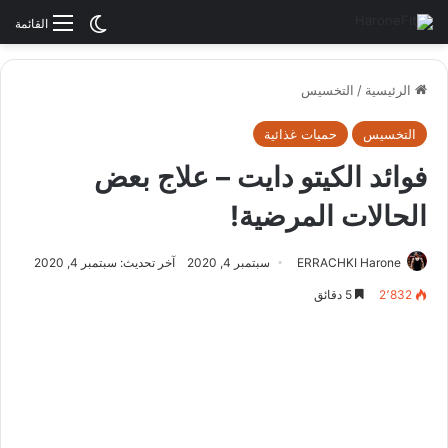
الوضع المظلم
القائمة
الرئيسية
/
التخسيس
التخسيس
حميات غذائية
فوائد الكيتو دايت – علاج بعض
الحالات المرضية!
ERRACHKI Harone
سبتمبر 4, 2020
آخر تحديث: سبتمبر 4, 2020
2٬832
5 دقائق