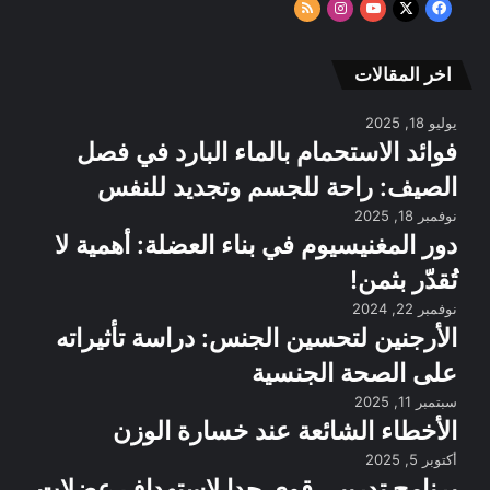
‫X
فيسبوك
‫YouTube
انستقرام
ملخص
RSS
الموقع
RSS
اخر المقالات
يوليو 18, 2025
فوائد الاستحمام بالماء البارد في فصل
الصيف: راحة للجسم وتجديد للنفس
نوفمبر 18, 2025
دور المغنيسيوم في بناء العضلة: أهمية لا
تُقدّر بثمن!
نوفمبر 22, 2024
الأرجنين لتحسين الجنس: دراسة تأثيراته
على الصحة الجنسية
سبتمبر 11, 2025
الأخطاء الشائعة عند خسارة الوزن
أكتوبر 5, 2025
برنامج تدريبي قوي جدا لاستهداف عضلات