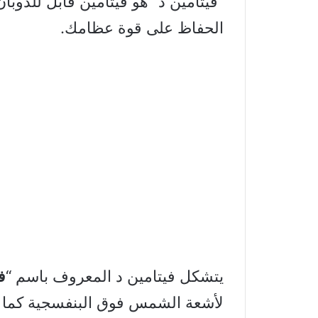
“فيتامين د” هو فيتامين قابل للذو
الحفاظ على قوة عظامك.
يتشكل فيتامين د المعروف باسم “
ف
لأشعة الشمس فوق البنفسجية كما 