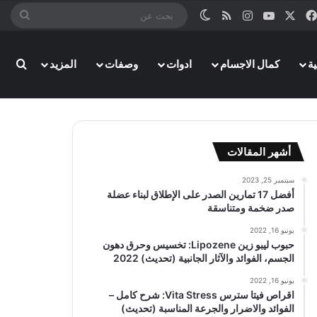
‫X
فيسبوك
‫YouTube
انستقرام
ملخص الموقع RSS
الوضع المظلم
بحث
عن
بحث
ة
كمال الاجسام
ادوات
وصفات
المزيد
أشهر المقالات
سبتمبر 25, 2023
أفضل 17 تمارين الصدر على الإطلاق لبناء عضلة
صدر ضخمة ومتناسقة
يونيو 16, 2022
حبوب ليبو زين Lipozene: تخسيس وحرق دهون
الجسم، الفوائد والآثار الجانبية (تحديث) 2022
يونيو 16, 2022
اقراص فيتا سترس Vita Stress: شرح كامل –
الفوائد والاضرار والجرعة المناسبة (تحديث)