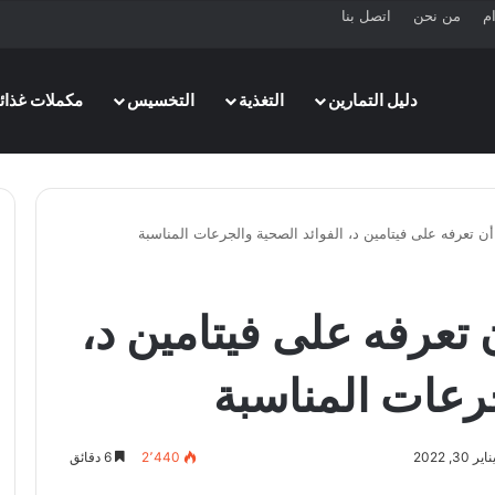
ام
من نحن
اتصل بنا
دليل التمارين
التغذية
التخسيس
مكملات غذائي
 تعرفه على فيتامين د، الفوائد الصحية والجرعات المناسبة
تعرفه على فيتامين د،
جرعات المناسبة
3, 2022
2٬440
6 دقائق