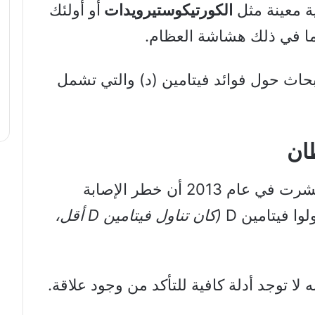
ية معينة مثل
الكورتيكوستيرويدات
أو أولئك
بما في ذلك هشاشة العظام.
بحاث حول فوائد فيتامين (د) والتي تشمل
ان
مبادرة صحة المرأة نُشرت في عام 2013 أن خطر الإصابة
ا فيتامين D
(كان تناول فيتامين D أقل،
 لا توجد أدلة كافية للتأكد من وجود علاقة.