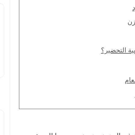
زن
ية التحضير؟
عام