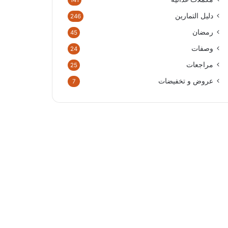
141
دليل التمارين
246
رمضان
45
وصفات
24
مراجعات
25
عروض و تخفيضات
7