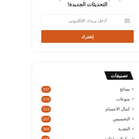
التحديثات الجديدة!
أدخل
بريدك
الإلكتروني
تصنيفات
نصائح
337
منوعات
276
كمال الاجسام
224
التخسيس
207
التغذية
369
مكملات غذائية