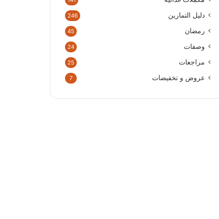
141
دليل التمارين
246
رمضان
45
وصفات
24
مراجعات
25
عروض و تخفيضات
7