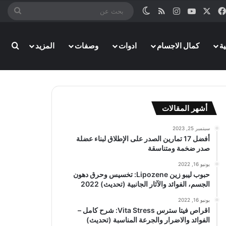
‫X
فيسبوك
‫YouTube
انستقرام
ملخص الموقع RSS
الوضع المظلم
بحث
عن
بحث
ة
كمال الاجسام
ادوات
وصفات
المزيد
أشهر المقالات
سبتمبر 25, 2023
أفضل 17 تمارين الصدر على الإطلاق لبناء عضلة
صدر ضخمة ومتناسقة
يونيو 16, 2022
حبوب ليبو زين Lipozene: تخسيس وحرق دهون
الجسم، الفوائد والآثار الجانبية (تحديث) 2022
يونيو 16, 2022
اقراص فيتا سترس Vita Stress: شرح كامل –
الفوائد والاضرار والجرعة المناسبة (تحديث)