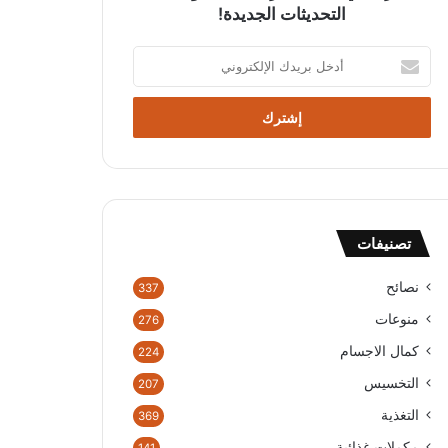
التحديثات الجديدة!
أدخل
بريدك
الإلكتروني
تصنيفات
نصائح
337
منوعات
276
كمال الاجسام
224
التخسيس
207
التغذية
369
مكملات غذائية