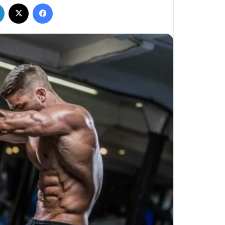
فيسبوك
‫X