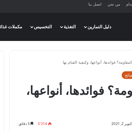
دام
من نحن
اتصل بنا
دليل التمارين
التغذية
التخسيس
مكملات غذائي
مقاومة؟ فوائدها، أنواعها، وكيفية القيام بها
ائح
مة؟ فوائدها، أنواعها،
 2, 2021
5٬214
5 دقائق