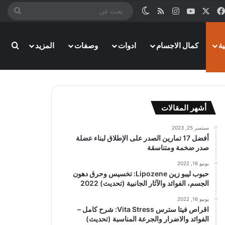
‫X
فيسبوك
‫YouTube
انستقرام
ملخص الموقع RSS
الوضع المظلم
بحث
عن
بحث
ة
كمال الاجسام
ادوات
وصفات
المزيد
أشهر المقالات
سبتمبر 25, 2023
أفضل 17 تمارين الصدر على الإطلاق لبناء عضلة
صدر ضخمة ومتناسقة
يونيو 16, 2022
حبوب ليبو زين Lipozene: تخسيس وحرق دهون
الجسم، الفوائد والآثار الجانبية (تحديث) 2022
يونيو 16, 2022
اقراص فيتا سترس Vita Stress: شرح كامل –
الفوائد والاضرار والجرعة المناسبة (تحديث)