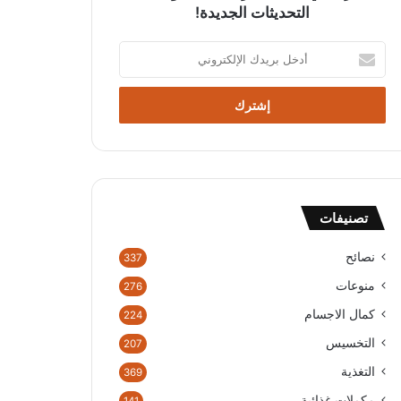
التحديثات الجديدة!
أدخل
بريدك
الإلكتروني
تصنيفات
نصائح
337
منوعات
276
كمال الاجسام
224
التخسيس
207
التغذية
369
مكملات غذائية