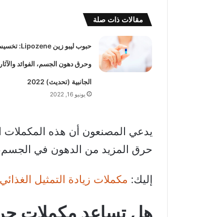
مقالات ذات صلة
حبوب ليبو زين Lipozene: 
وحرق دهون الجسم، الفوائد والآثار
الجانبية (تحديث) 2022
يونيو 16, 2022
يدعي المصنعون أن هذه المكملات ا
حرق المزيد من الدهون في الجسم، 
إليك:
مكملات زيادة التمثيل الغذائ
هل تساعد مكملات حر