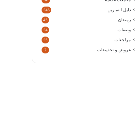
141
دليل التمارين
246
رمضان
45
وصفات
24
مراجعات
25
عروض و تخفيضات
7