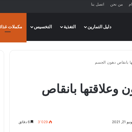
ام
من نحن
اتصل بنا
دليل التمارين
التغذية
التخسيس
مكملات غذائي
ا بانقاص دهون الجسم
 وعلاقتها بانقاص
, 2021
3٬029
6 دقائق