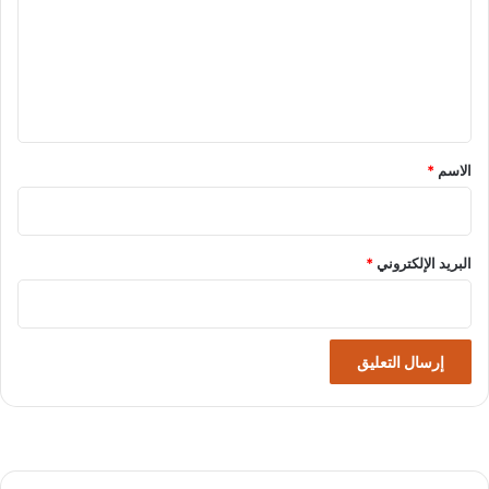
ت
ع
ل
ي
ق
*
الاسم
*
البريد الإلكتروني
*