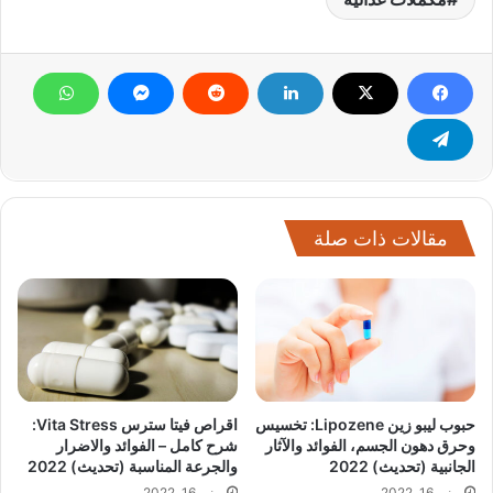
مقالات ذات صلة
حبوب ليبو زين Lipozene: تخسيس
اقراص فيتا سترس Vita Stress:
وحرق دهون الجسم، الفوائد والآثار
شرح كامل – الفوائد والاضرار
الجانبية (تحديث) 2022
والجرعة المناسبة (تحديث) 2022
يونيو 16, 2022
يونيو 16, 2022