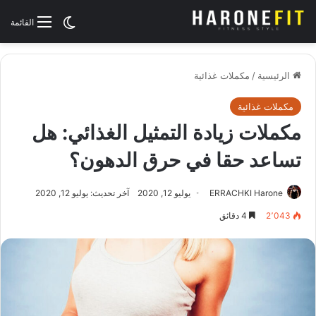
الوضع المظلم
القائمة
الرئيسية
/
مكملات غذائية
مكملات غذائية
مكملات زيادة التمثيل الغذائي: هل
تساعد حقا في حرق الدهون؟
ERRACHKI Harone
يوليو 12, 2020
آخر تحديث: يوليو 12, 2020
2٬043
4 دقائق