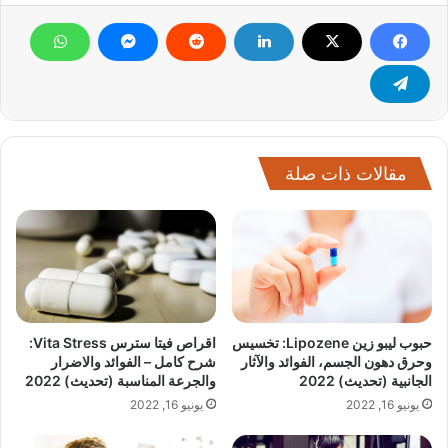
مقالات ذات صلة
حبوب ليبو زين Lipozene: تخسيس
اقراص فيتا سترس Vita Stress:
وحرق دهون الجسم، الفوائد والآثار
شرح كامل – الفوائد والاضرار
الجانبية (تحديث) 2022
والجرعة المناسبة (تحديث) 2022
يونيو 16, 2022
يونيو 16, 2022