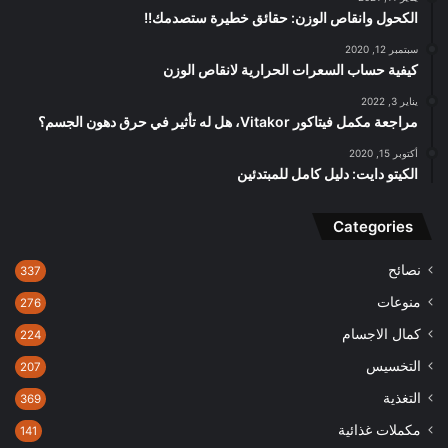
الكحول وانقاص الوزن: حقائق خطيرة ستصدمك!!
سبتمبر 12, 2020
كيفية حساب السعرات الحرارية لانقاص الوزن
يناير 3, 2022
مراجعة مكمل فيتاكور Vitakor، هل له تأثير في حرق دهون الجسم؟
أكتوبر 15, 2020
الكيتو دايت: دليل كامل للمبتدئين
Categories
نصائح
337
منوعات
276
كمال الاجسام
224
التخسيس
207
التغذية
369
مكملات غذائية
141