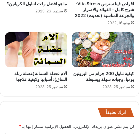
اقراص فيتا سترس Vita Stress:
ما هو افضل وقت لتناول الكرياتين؟
شرح كامل – الفوائد والاضرار
سبتمبر 26, 2023
والجرعة المناسبة (تحديث) 2022
يونيو 16, 2022
كيفية تناول 200 جرام من البروتين
آلام عضلة السمانة(عضلة ربلة
يوميا، وجبات سهلة وبسيطة
الساق): أسبابها وكيفية علاجها
سبتمبر 25, 2023
سبتمبر 25, 2023
اترك تعليقاً
لن يتم نشر عنوان بريدك الإلكتروني.
الحقول الإلزامية مشار إليها بـ
*
ا