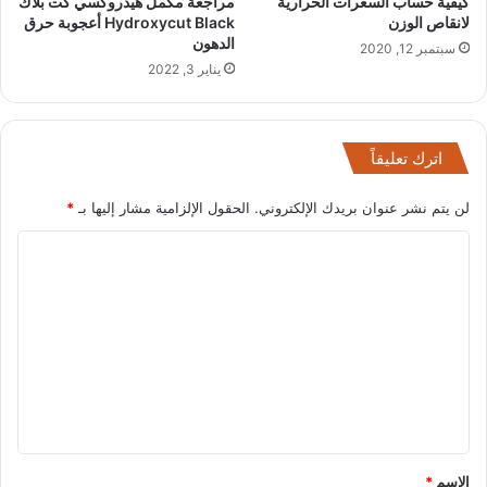
كيفية حساب السعرات الحرارية
مراجعة مكمل هيدروكسي كت بلاك
لانقاص الوزن
Hydroxycut Black أعجوبة حرق
الدهون
سبتمبر 12, 2020
يناير 3, 2022
اترك تعليقاً
لن يتم نشر عنوان بريدك الإلكتروني.
الحقول الإلزامية مشار إليها بـ
*
ا
ل
ت
ع
ل
ي
ق
*
الاسم
*