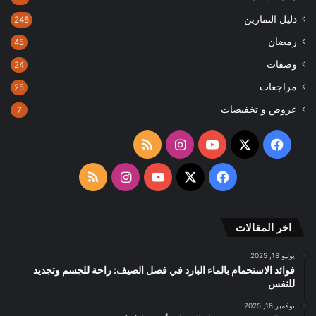
دليل التمارين
246
رمضان
45
وصفات
24
مراجعات
25
عروض و تخفيضات
7
‫X
فيسبوك
‫YouTube
انستقرام
ملخص
الموقع
‫X
فيسبوك
‫YouTube
انستقرام
ملخص
RSS
الموقع
اخر المقالات
RSS
يوليو 18, 2025
فوائد الاستحمام بالماء البارد في فصل الصيف: راحة للجسم وتجديد
للنفس
نوفمبر 18, 2025