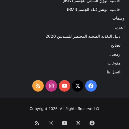
حاسبة الوزن المثالي للجسم (IBW)
حاسبة مؤشر كتلة الجسم (BMI)
وصفات
المزيد
دليل التغذية الصحية المختصر للمبتدئين 2020​
نصائح
رمضان
منوعات
اتصل بنا
‫X
فيسبوك
‫YouTube
انستقرام
ملخص
الموقع
RSS
© Copyright 2026, All Rights Reserved
فيسبوك
‫X
‫YouTube
انستقرام
ملخص