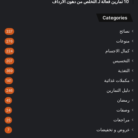
10 تمارين فعالة لـ التخلص من دهون الارداف
Categories
نصائح
337
منوعات
276
كمال الاجسام
224
التخسيس
207
التغذية
369
مكملات غذائية
141
دليل التمارين
246
رمضان
45
وصفات
24
مراجعات
25
عروض و تخفيضات
7