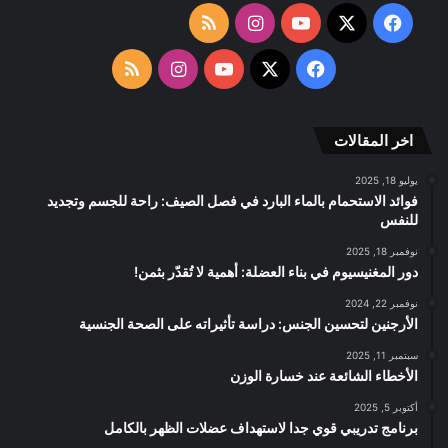
‫X
فيسبوك
‫YouTube
انستقرام
ملخص
الموقع
‫X
فيسبوك
‫YouTube
انستقرام
ملخص
RSS
الموقع
اخر المقالات
RSS
يوليو 18, 2025
فوائد الاستحمام بالماء البارد في فصل الصيف: راحة للجسم وتجديد
للنفس
نوفمبر 18, 2025
دور المغنيسيوم في بناء العضلة: أهمية لا تُقدّر بثمن!
نوفمبر 22, 2024
الأرجنين لتحسين الجنس: دراسة تأثيراته على الصحة الجنسية
سبتمبر 11, 2025
الأخطاء الشائعة عند خسارة الوزن
أكتوبر 5, 2025
برنامج تدريبي قوي جدا لاستهداف عضلات الظهر بالكامل