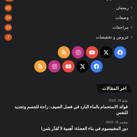
رمضان
45
وصفات
24
مراجعات
25
عروض و تخفيضات
7
‫X
فيسبوك
‫YouTube
انستقرام
ملخص
الموقع
‫X
فيسبوك
‫YouTube
انستقرام
ملخص
RSS
الموقع
اخر المقالات
RSS
يوليو 18, 2025
فوائد الاستحمام بالماء البارد في فصل الصيف: راحة للجسم وتجديد
للنفس
نوفمبر 18, 2025
دور المغنيسيوم في بناء العضلة: أهمية لا تُقدّر بثمن!