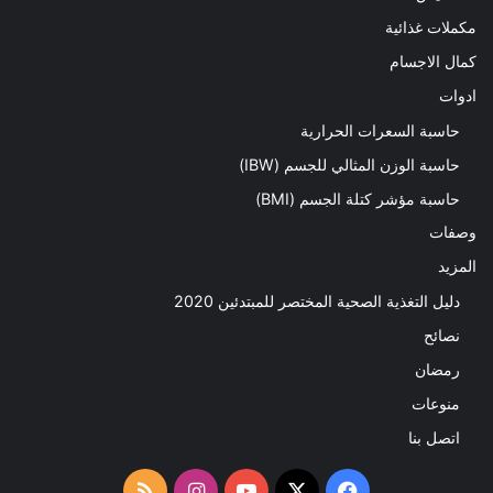
مكملات غذائية
كمال الاجسام
ادوات
حاسبة السعرات الحرارية
حاسبة الوزن المثالي للجسم (IBW)
حاسبة مؤشر كتلة الجسم (BMI)
وصفات
المزيد
دليل التغذية الصحية المختصر للمبتدئين 2020​
نصائح
رمضان
منوعات
اتصل بنا
‫X
فيسبوك
‫YouTube
انستقرام
ملخص