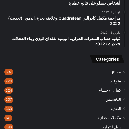
أشخاص حصلو على نتائج خطيرة
فبراير 1, 2022
مراجعة مكمل كادرالين Quadralean وعلاقته بحرق الدهون (تحديث)
2022
مارس 15, 2022
كيفية حساب السعرات الحرارية اليومية لفقدان الوزن وبناء العضلات
(تحديث) 2022
Categories
نصائح
337
منوعات
276
كمال الاجسام
224
التخسيس
207
التغذية
369
مكملات غذائية
141
دليل التمارين
246