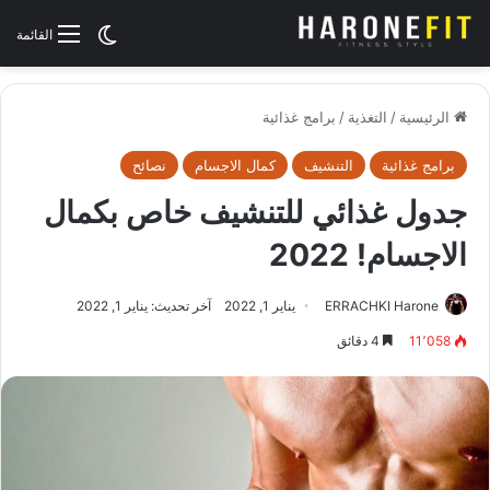
الوضع المظلم
القائمة
الرئيسية
/
التغذية
/
برامج غذائية
برامج غذائية
التنشيف
كمال الاجسام
نصائح
جدول غذائي للتنشيف خاص بكمال
الاجسام! 2022
ERRACHKI Harone
يناير 1, 2022
آخر تحديث: يناير 1, 2022
11٬058
4 دقائق