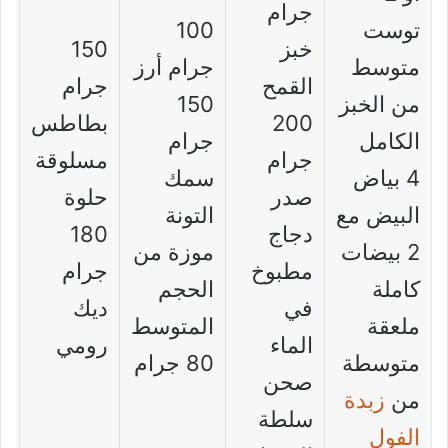
جرام
0
توست
100
خبز
150
ج
متوسط
جرام أرز
القمح
جرام
ز
من الخبز
150
200
بطاطس
ي
الكامل
جرام
جرام
مسلوقة
خ
4 بياض
سمك
صدر
حلوة
م
البيض مع
التونة
دجاج
180
ا
2 بيضات
موزة من
مطبوخ
جرام
كاملة
الحجم
في
ديك
ج
ملعقة
المتوسط
الماء
رومي
ع
متوسطة
80 جرام
صحن
ا
من
زبدة
سلطة
الفول