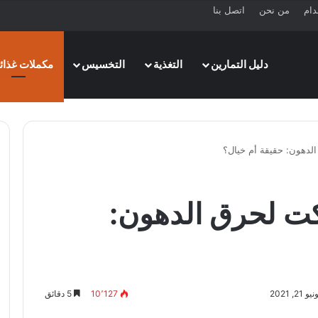
دام
من نحن
اتصل بنا
دليل التمارين
التغذية
التخسيس
مكملات غذائي
دهون: حقيقة أم خيال؟
ت لحرق الدهون:
, 2021
10٬127
5 دقائق