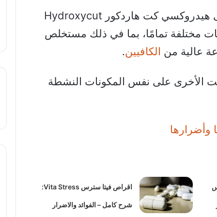
تمتلك الشركة أيضًا منتجًا آخر يسمى هيدروكسي كت هاردكور Hydroxycut
 مكونات مختلفة تمامًا، بما في ذلك مستخلص
ة عالية من
الكافيين
.
 الأخرى على نفس المكونات النشطة
ا وأضرارها
تخسيس
اقراص فيتا سترس Vita Stress:
شرح كامل – الفوائد والاضرار