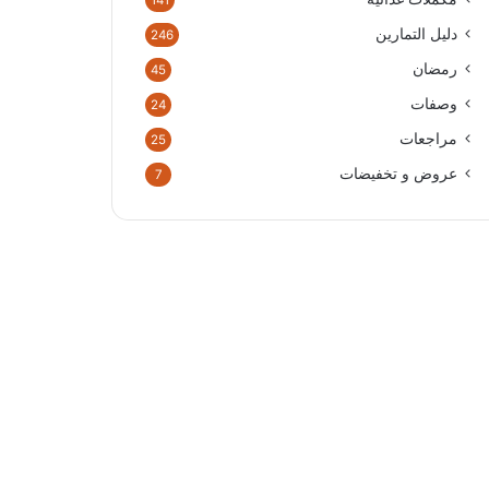
141
دليل التمارين
246
رمضان
45
وصفات
24
مراجعات
25
عروض و تخفيضات
7