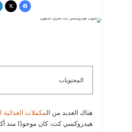
فيسبوك
‫X
المحتويات
هناك العديد من ال
مكملات الغذائية ل
هيدروكسي كت، كان موجودًا منذ أكثر