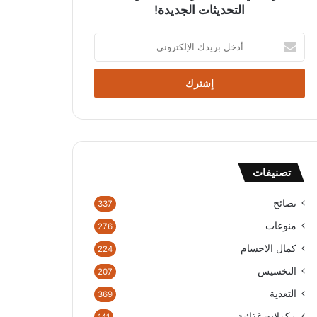
التحديثات الجديدة!
أدخل
بريدك
الإلكتروني
تصنيفات
نصائح
337
منوعات
276
كمال الاجسام
224
التخسيس
207
التغذية
369
مكملات غذائية