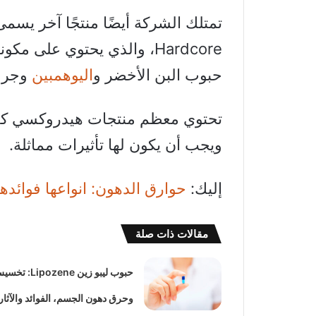
Hardcore، والذي يحتوي على
حبوب البن الأخضر و
اليوهمبين
وجرع
تحتوي معظم منتجات هيدروكسي كت
ويجب أن يكون لها تأثيرات مماثلة.
إليك:
حوارق الدهون: انواعها فوائده
مقالات ذات صلة
حبوب ليبو زين Lipozene: 
وحرق دهون الجسم، الفوائد والآثار