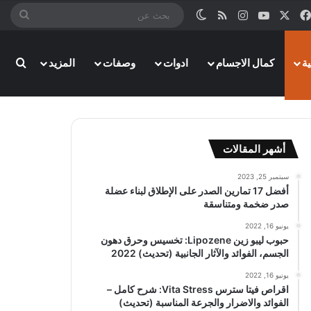
‫X
فيسبوك
‫YouTube
انستقرام
ملخص الموقع RSS
الوضع المظلم
بحث
عن
بحث
ة
كمال الاجسام
ادوات
وصفات
المزيد
أشهر المقالات
سبتمبر 25, 2023
أفضل 17 تمارين الصدر على الإطلاق لبناء عضلة
صدر ضخمة ومتناسقة
يونيو 16, 2022
حبوب ليبو زين Lipozene: تخسيس وحرق دهون
الجسم، الفوائد والآثار الجانبية (تحديث) 2022
يونيو 16, 2022
اقراص فيتا سترس Vita Stress: شرح كامل –
الفوائد والاضرار والجرعة المناسبة (تحديث)