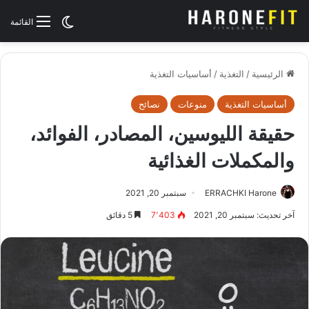
الوضع المظلم
القائمة
الرئيسية
/
التغذية
/
أساسيات التغذية
أساسيات التغذية
منوعات
نصائح
حقيقة الليوسين، المصادر، الفوائد،
والمكملات الغذائية
ERRACHKI Harone
سبتمبر 20, 2021
آخر تحديث: سبتمبر 20, 2021
7٬403
5 دقائق